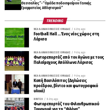
Θεσσαλίας”-“Ομάδα ποδοσφαίρου Γενικής
Γραμματείας Αθλητισμού”
TRENDING
ΝΈΑ & ΑΝΑΚΟΙΝΏΣΕΙΣ ΟΜΆΔΑΣ
6 έτη ago
Football Hall …Ένας νέος χώρος στη
Λάρισα
ΝΈΑ & ΑΝΑΚΟΙΝΏΣΕΙΣ ΟΜΆΔΑΣ
9 έτη ago
Φωτορεπορτάζ από τον Αγώνα με τους
Παλαίμαχους Απόλλωνα Λάρισας
ΝΈΑ & ΑΝΑΚΟΙΝΏΣΕΙΣ ΟΜΆΔΑΣ
9 έτη ago
Κοπή Βασιλόπιτας (Δηλώσεις
προέδρου, βίντεο και φωτογραφικό
υλικό)
ΒΊΝΤΕΟ
8 έτη ago
Φωτορεπορτάζ του Φιλανθρωπικού
Τουρνουά για τη “Φλόγα”