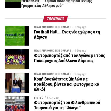
Θεσσαλίας”-“Ομάδα ποδοσφαίρου Γενικής
Γραμματείας Αθλητισμού”
TRENDING
ΝΈΑ & ΑΝΑΚΟΙΝΏΣΕΙΣ ΟΜΆΔΑΣ
6 έτη ago
Football Hall …Ένας νέος χώρος στη
Λάρισα
ΝΈΑ & ΑΝΑΚΟΙΝΏΣΕΙΣ ΟΜΆΔΑΣ
9 έτη ago
Φωτορεπορτάζ από τον Αγώνα με τους
Παλαίμαχους Απόλλωνα Λάρισας
ΝΈΑ & ΑΝΑΚΟΙΝΏΣΕΙΣ ΟΜΆΔΑΣ
9 έτη ago
Κοπή Βασιλόπιτας (Δηλώσεις
προέδρου, βίντεο και φωτογραφικό
υλικό)
ΒΊΝΤΕΟ
8 έτη ago
Φωτορεπορτάζ του Φιλανθρωπικού
Τουρνουά για τη “Φλόγα”