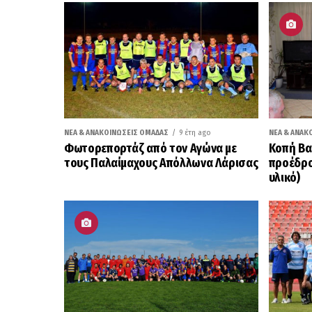
ΝΈΑ & ΑΝΑΚΟΙΝΏΣΕΙΣ ΟΜΆΔΑΣ
9 έτη ago
ΝΈΑ & ΑΝΑΚ
Φωτορεπορτάζ από τον Αγώνα με
Κοπή Βα
τους Παλαίμαχους Απόλλωνα Λάρισας
προέδρο
υλικό)