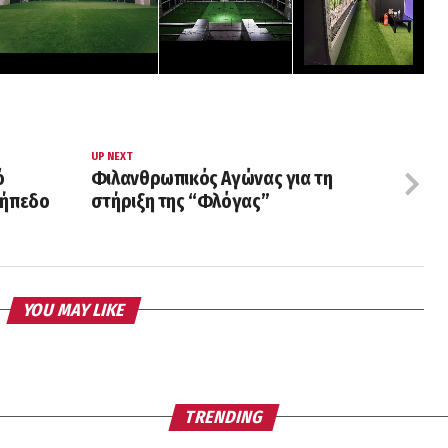
UP NEXT
ό
Φιλανθρωπικός Αγώνας για τη
γήπεδο
στήριξη της “Φλόγας”
YOU MAY LIKE
TRENDING