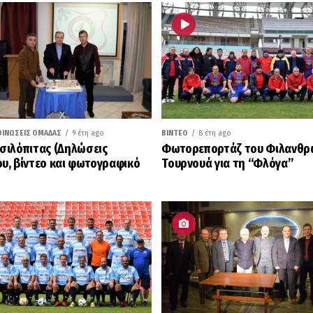
ΟΙΝΏΣΕΙΣ ΟΜΆΔΑΣ
9 έτη ago
ΒΊΝΤΕΟ
8 έτη ago
σιλόπιτας (Δηλώσεις
Φωτορεπορτάζ του Φιλανθρ
υ, βίντεο και φωτογραφικό
Τουρνουά για τη “Φλόγα”